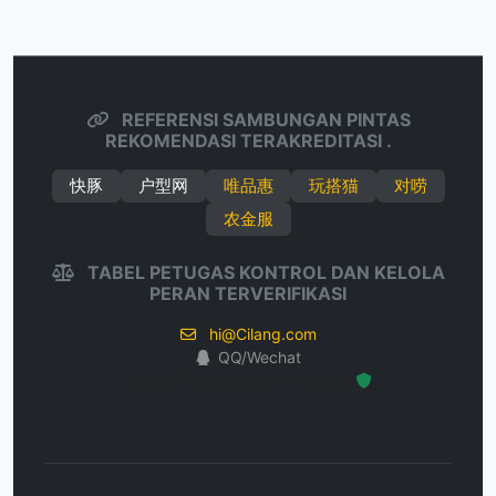
REFERENSI SAMBUNGAN PINTAS
REKOMENDASI TERAKREDITASI .
快豚
户型网
唯品惠
玩搭猫
对唠
农金服
TABEL PETUGAS KONTROL DAN KELOLA
PERAN TERVERIFIKASI
hi@Cilang.com
QQ/Wechat
Hosted Protected Environment