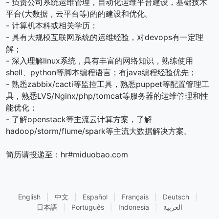
- 负责公司系统运维管理，自动化运维平台建设，基础技术
平台(大数据，云平台等)的的建设和优化。
- 计算机本科或相关学历；
- 具有大规模互联网系统的运维经验，对devops有一定理
解；
- 深入理解linux系统，具有丰富的网络知识，熟练使用
shell、python等脚本编程语言；有java编程经验优先；
- 熟悉zabbix/cacti等监控工具，熟悉puppet等配置管理工
具，熟悉LVS/Nginx/php/tomcat等服务器的运维管理和性
能优化；
- 了解openstack等主流云计算方案，了解
hadoop/storm/flume/spark等主流大数据解决方案。
简历请投递至：hr#miduobao.com
English
|
中文
|
Español
|
Français
|
Deutsch
|
日本語
|
Português
|
Indonesia
|
العربية