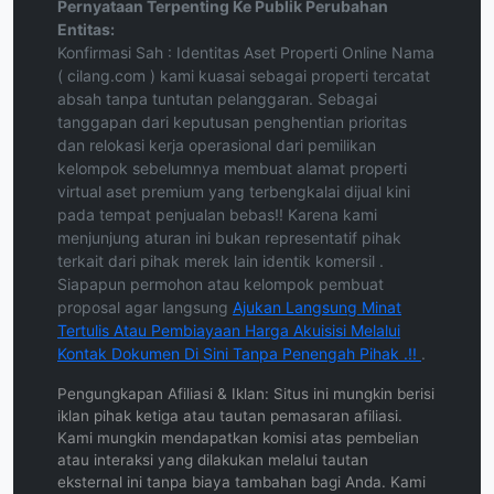
Pernyataan Terpenting Ke Publik Perubahan
Entitas:
Konfirmasi Sah : Identitas Aset Properti Online Nama
( cilang.com ) kami kuasai sebagai properti tercatat
absah tanpa tuntutan pelanggaran. Sebagai
tanggapan dari keputusan penghentian prioritas
dan relokasi kerja operasional dari pemilikan
kelompok sebelumnya membuat alamat properti
virtual aset premium yang terbengkalai dijual kini
pada tempat penjualan bebas!! Karena kami
menjunjung aturan ini bukan representatif pihak
terkait dari pihak merek lain identik komersil .
Siapapun permohon atau kelompok pembuat
proposal agar langsung
Ajukan Langsung Minat
Tertulis Atau Pembiayaan Harga Akuisisi Melalui
Kontak Dokumen Di Sini Tanpa Penengah Pihak .!!
.
Pengungkapan Afiliasi & Iklan: Situs ini mungkin berisi
iklan pihak ketiga atau tautan pemasaran afiliasi.
Kami mungkin mendapatkan komisi atas pembelian
atau interaksi yang dilakukan melalui tautan
eksternal ini tanpa biaya tambahan bagi Anda. Kami