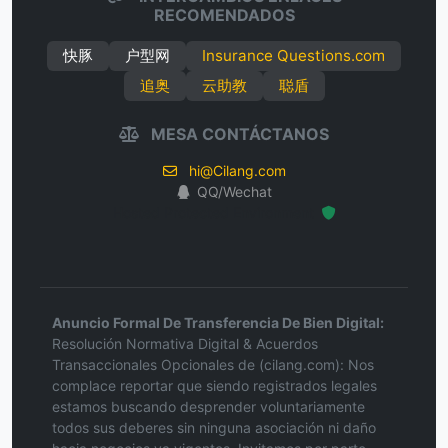
RECOMENDADOS
快豚
户型网
Insurance Questions.com
追奥
云助教
聪盾
MESA CONTÁCTANOS
hi@Cilang.com
QQ/Wechat
Hosted Protected Environment
Anuncio Formal De Transferencia De Bien Digital:
Resolución Normativa Digital & Acuerdos
Transaccionales Opcionales de (cilang.com): Nos
complace reportar que siendo registrados legales
estamos buscando desprender voluntariamente
todos sus deberes sin ninguna asociación ni daño