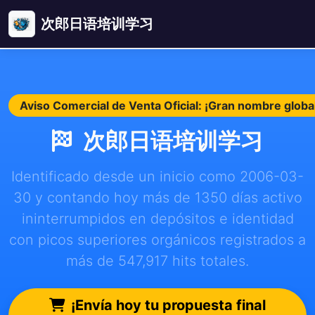
次郎日语培训学习
Aviso Comercial de Venta Oficial: ¡Gran nombre globa
次郎日语培训学习
Identificado desde un inicio como 2006-03-
30 y contando hoy más de 1350 días activo
ininterrumpidos en depósitos e identidad
con picos superiores orgánicos registrados a
más de 547,917 hits totales.
¡Envía hoy tu propuesta final