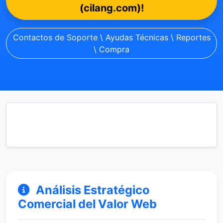
(cilang.com)!
Contactos de Soporte \ Ayudas Técnicas \ Reportes
\ Compra
Análisis Estratégico
Comercial del Valor Web