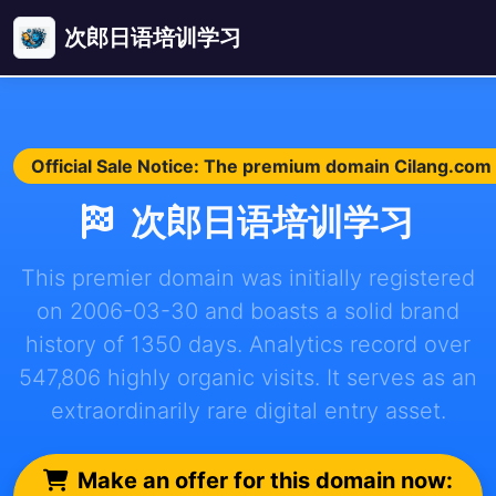
次郎日语培训学习
Official Sale Notice: The premium domain Cilang.com i
次郎日语培训学习
This premier domain was initially registered
on 2006-03-30 and boasts a solid brand
history of 1350 days. Analytics record over
547,806 highly organic visits. It serves as an
extraordinarily rare digital entry asset.
Make an offer for this domain now: