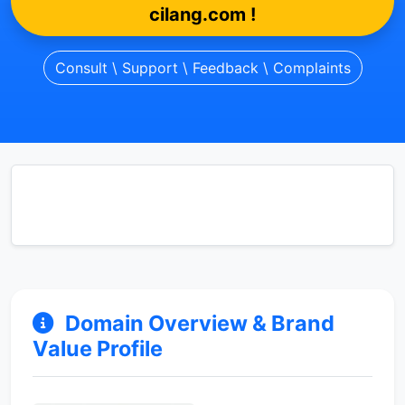
cilang.com !
Consult \ Support \ Feedback \ Complaints
Domain Overview & Brand
Value Profile